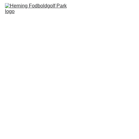
INFO
PRISER
HERNING 
FODBOLDGOLF 
KLUB
TURNERINGER
SPONSORER
OM OS
Klubm
estersk
abet
Klubmesterskabet er for alle medlemmer af 